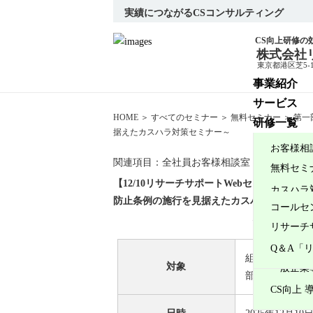
実績につながるCSコンサルティング
CS向上研修の
株式会社
東京都港区芝5-19-
事業紹介
サービス
HOME
＞
すべてのセミナー
＞
無料セミナー
＞
第一
研修一覧
据えたカスハラ対策セミナー～
セミナー
お客様相
講師の紹介
関連項目：
全社員
お客様相談室・コールセン
タマーセ
無料セミ
導入実績
【12/10リサーチサポートWebセミナー
金融機関
カスハラ
会社紹介
防止条例の施行を見据えたカスハラ対策セミ
コールセ
店舗経営
公開講座
代表挨拶
紹介
リサーチ
官公庁・
官公庁・
Q＆A「
組織としてのカ
対象
一般企業
部門の皆さま)
CS向上