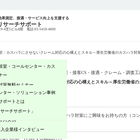
効果測定、接遇・サービス向上を支援する
リサーチサポート
4芝5ビル6階 電話:03-5418-4600
部：カスハラにさせないクレーム対応の心構えとスキル～厚生労働省のカスハラ対
談室・コールセンター・カス
ター
人事・研修
住宅・アフター
営業・接客
CS・接遇・クレーム・調査
工
ンター向けCS向上施策
ナー
】第一部：カスハラにさせないクレーム対応の心構えとスキル～厚生労働省
様におけるCS向上施策
対策無料セミナー
ナー～
ンター・ソリューション事例
CS向上施策
サポートとは
自治体CS向上施策
自治体導入実績
リサーチサポート」
スハラ対策をご検討中の方、カスハラ対策にご興味をお持ちの方（コン
導入実例
 導入企業様インタビュー