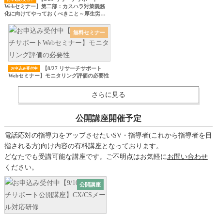
Webセミナー】第二部：カスハラ対策義務
化に向けてやっておくべきこと～厚生労働
省のカスハラ対策の義務化、改正労働施策
総合推進法の施行を見据えたカスハラ対策
無料セミナー
セミナー～
【8/27 リサーチサポート
お申込み受付中
Webセミナー】モニタリング評価の必要性
さらに見る
公開講座開催予定
電話応対の指導力をアップさせたいSV・指導者(これから指導者を目
指される方)向け内容の有料講座となっております。
どなたでも受講可能な講座です。ご不明点はお気軽に
お問い合わせ
ください。
公開講座