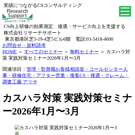
実績につながるCSコンサルティング
CS向上研修の効果測定、接遇・サービス向上を支援する
株式会社リサーチサポート
東京都港区芝5-19-4芝5ビル6階 電話:03-5418-4600
お問合せ・資料請求
HOME
＞
すべてのセミナー
＞
無料セミナー
＞
カスハラ対
策 実践対策セミナー2026年1月〜3月
関連項目：
管理・監督職
お客様相談室・コールセンター
人
事・研修
住宅・アフター
営業・接客
CS・接遇・クレーム・
調査
工藤 アリサ
カスハラ対策 実践対策セミナ
ー2026年1月〜3月