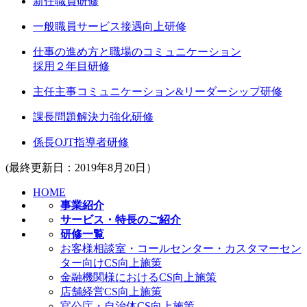
新任職員研修
一般職員サービス接遇向上研修
仕事の進め方と職場のコミュニケーション
採用２年目研修
主任主事コミュニケーション&リーダーシップ研修
課長問題解決力強化研修
係長OJT指導者研修
(最終更新日：2019年8月20日）
HOME
事業紹介
サービス・特長のご紹介
研修一覧
お客様相談室・コールセンター・カスタマーセン
ター向けCS向上施策
金融機関様におけるCS向上施策
店舗経営CS向上施策
官公庁・自治体CS向上施策