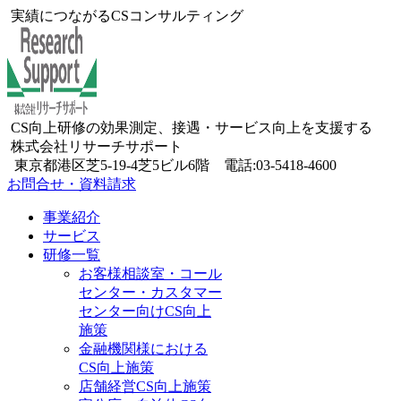
実績につながるCSコンサルティング
CS向上研修の効果測定、接遇・サービス向上を支援する
株式会社リサーチサポート
東京都港区芝5-19-4芝5ビル6階 電話:03-5418-4600
お問合せ・資料請求
事業紹介
サービス
研修一覧
お客様相談室・コール
センター・カスタマー
センター向けCS向上
施策
金融機関様における
CS向上施策
店舗経営CS向上施策