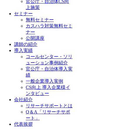
官公庁・自治体CS向
上施策
セミナー
無料セミナー
カスハラ対策無料セミ
ナー
公開講座
講師の紹介
導入実績
コールセンター・ソリ
ューション事例紹介
官公庁・自治体導入実
績
一般企業導入実例
CS向上 導入企業様イ
ンタビュー
会社紹介
リサーチサポートとは
Q＆A「リサーチサポ
ート」
代表挨拶